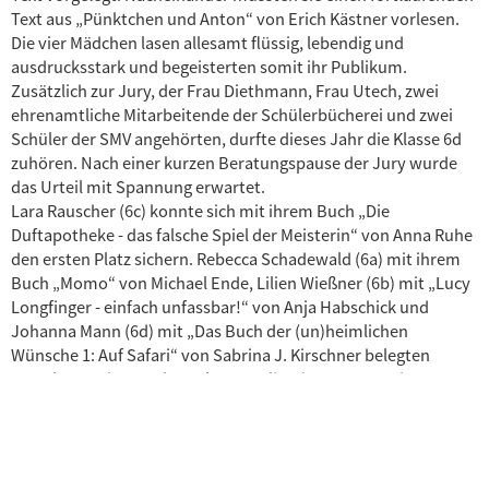
Text aus „Pünktchen und Anton“ von Erich Kästner vorlesen.
Die vier Mädchen lasen allesamt flüssig, lebendig und
ausdrucksstark und begeisterten somit ihr Publikum.
Zusätzlich zur Jury, der Frau Diethmann, Frau Utech, zwei
ehrenamtliche Mitarbeitende der Schülerbücherei und zwei
Schüler der SMV angehörten, durfte dieses Jahr die Klasse 6d
zuhören. Nach einer kurzen Beratungspause der Jury wurde
das Urteil mit Spannung erwartet.
Lara Rauscher (6c) konnte sich mit ihrem Buch „Die
Duftapotheke - das falsche Spiel der Meisterin“ von Anna Ruhe
den ersten Platz sichern. Rebecca Schadewald (6a) mit ihrem
Buch „Momo“ von Michael Ende, Lilien Wießner (6b) mit „Lucy
Longfinger - einfach unfassbar!“ von Anja Habschick und
Johanna Mann (6d) mit „Das Buch der (un)heimlichen
Wünsche 1: Auf Safari“ von Sabrina J. Kirschner belegten
gemeinsam den zweiten Platz. Für ihre hervorragenden
Leistungen erhielten die Teilnehmerinnen Buchpreise, die von
der Beltz-Buchhandlung Weinheim gespendet worden waren.
Lara Rauscher hat nun die Ehre, das WHG demnächst auf
Stadtebene zu vertreten.