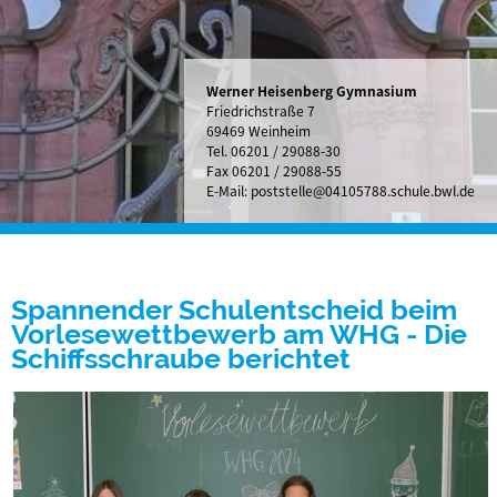
Werner Heisenberg Gymnasium
Friedrichstraße 7
69469 Weinheim
Tel.
06201 / 29088-30
Fax 06201 / 29088-55
E-Mail:
poststelle@04105788.schule.bwl.de
Spannender Schulentscheid beim
Vorlesewettbewerb am WHG - Die
Schiffsschraube berichtet