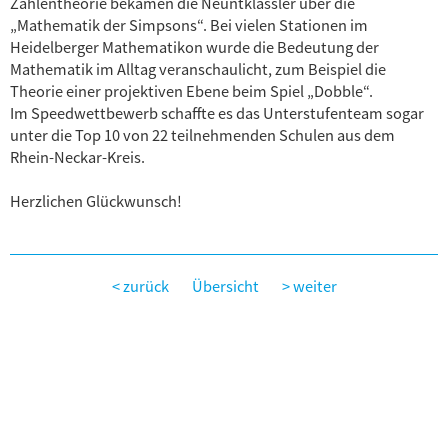
Zahlentheorie bekamen die Neuntklässler über die
„Mathematik der Simpsons“. Bei vielen Stationen im
Heidelberger Mathematikon wurde die Bedeutung der
Mathematik im Alltag veranschaulicht, zum Beispiel die
Theorie einer projektiven Ebene beim Spiel „Dobble“.
Im Speedwettbewerb schaffte es das Unterstufenteam sogar
unter die Top 10 von 22 teilnehmenden Schulen aus dem
Rhein-Neckar-Kreis.
Herzlichen Glückwunsch!
< zurück
Übersicht
> weiter
WERNER HEISENBERG GYMNASIUM
Friedrichstraße 7
69469 Weinheim
Tel.
06201 / 29088-30
Fax 06201 / 29088-55