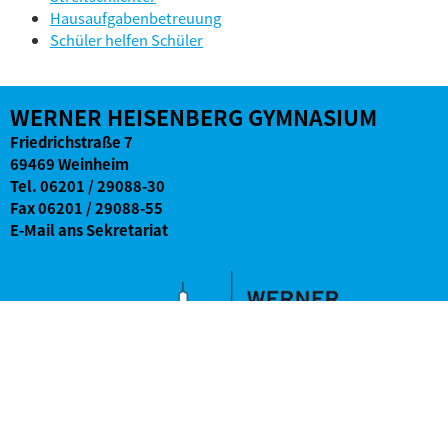
Hausaufgabenbetreuung
Schüler helfen Schüler
WERNER HEISENBERG GYMNASIUM
Friedrichstraße 7
69469 Weinheim
Tel.
06201 / 29088-30
Fax 06201 / 29088-55
E-Mail ans Sekretariat
500 m
Impressum
|
Datenschutz
Leaflet
|
©
OpenStreetMap
contributors