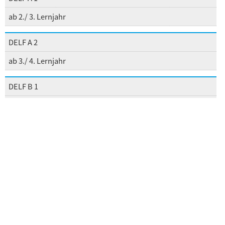
ab 2./ 3. Lernjahr
DELF A 2
ab 3./ 4. Lernjahr
DELF B 1
ab 4./ 5. Lernjahr
DELF B 2
Kursstufe
Die Einstufung findet immer bei einem beratenden
Vortreffen mit Terminfestlegung statt.
Die schriftlichen und mündlichen Prüfungen finden
jeweils im Januar und Juni statt.
Die Vorbereitung im Rahmen einer Arbeitsgemeinschaft