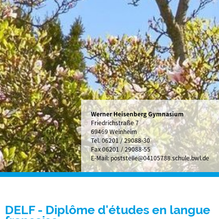
Werner Heisenberg Gymnasium
Friedrichstraße 7
69469 Weinheim
Tel.
06201 / 29088-30
Fax 06201 / 29088-55
E-Mail:
poststelle@04105788.schule.bwl.de
DELF - Diplôme d'études en langue